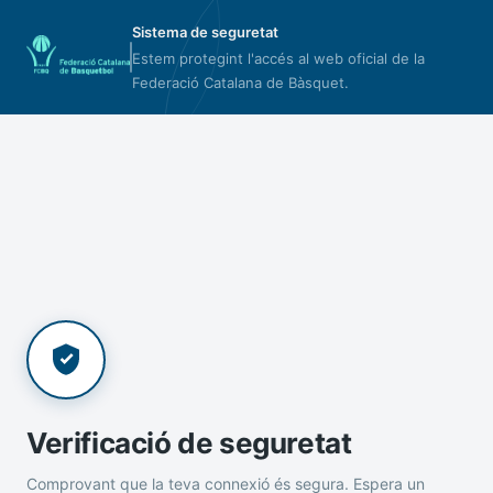
Sistema de seguretat
Estem protegint l'accés al web oficial de la
Federació Catalana de Bàsquet.
Verificació de seguretat
Comprovant que la teva connexió és segura. Espera un