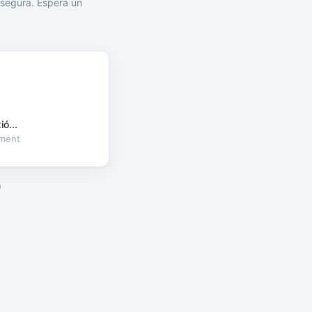
segura. Espera un
ó...
oment
a