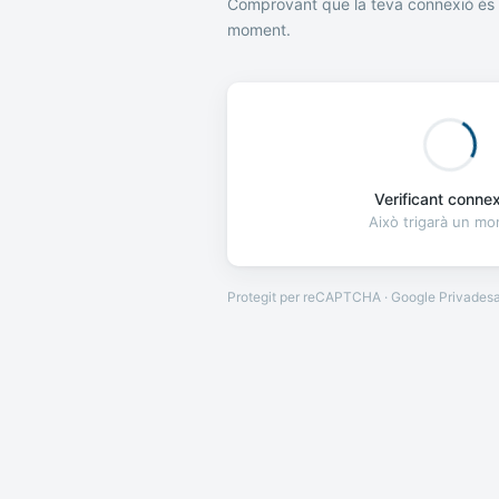
Comprovant que la teva connexió és 
moment.
Verificant connexi
Això trigarà un m
Protegit per reCAPTCHA · Google
Privades