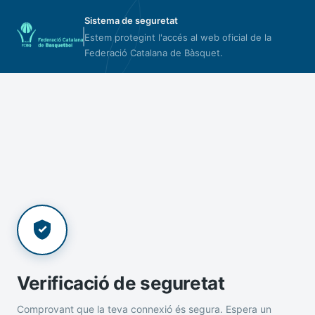
Sistema de seguretat
Estem protegint l'accés al web oficial de la
Federació Catalana de Bàsquet.
Verificació de seguretat
Comprovant que la teva connexió és segura. Espera un