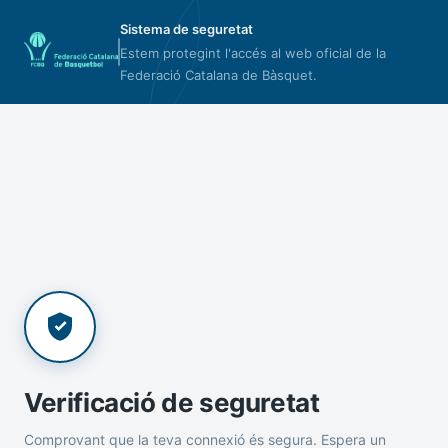
Sistema de seguretat
Estem protegint l'accés al web oficial de la
Federació Catalana de Bàsquet.
Verificació de seguretat
Comprovant que la teva connexió és segura. Espera un