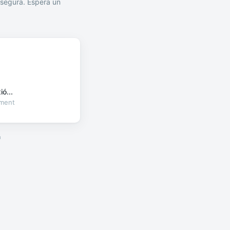
segura. Espera un
ó...
oment
a