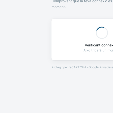
Comprovant que la teva connexió és 
moment.
Verificant connexi
Això trigarà un m
Protegit per reCAPTCHA · Google
Privades