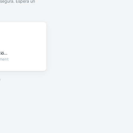
segura. Espera un
ó...
oment
a