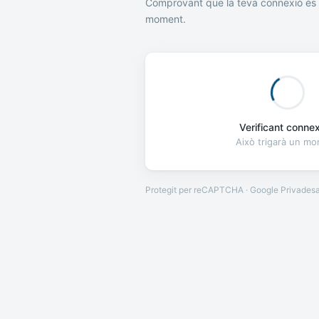
Comprovant que la teva connexió és 
moment.
Verificant connexi
Això trigarà un m
Protegit per reCAPTCHA · Google
Privades