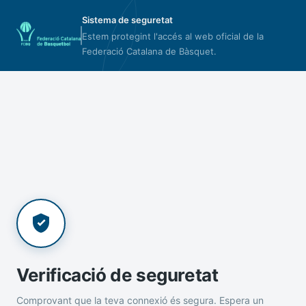
Sistema de seguretat
Estem protegint l'accés al web oficial de la
Federació Catalana de Bàsquet.
Verificació de seguretat
Comprovant que la teva connexió és segura. Espera un