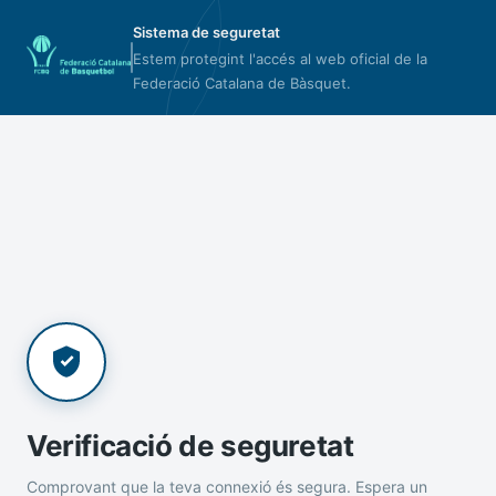
Sistema de seguretat
Estem protegint l'accés al web oficial de la
Federació Catalana de Bàsquet.
Verificació de seguretat
Comprovant que la teva connexió és segura. Espera un