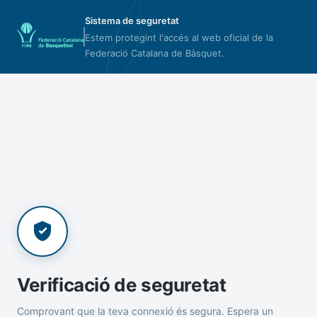
Sistema de seguretat
Estem protegint l'accés al web oficial de la
Federació Catalana de Bàsquet.
Verificació de seguretat
Comprovant que la teva connexió és segura. Espera un