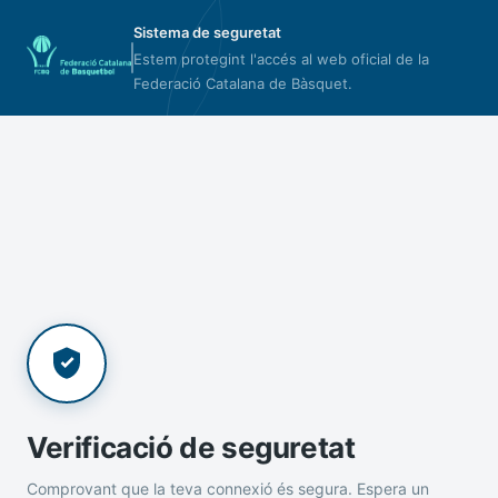
Sistema de seguretat
Estem protegint l'accés al web oficial de la
Federació Catalana de Bàsquet.
Verificació de seguretat
Comprovant que la teva connexió és segura. Espera un