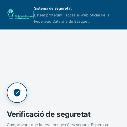
Sistema de seguretat
Estem protegint l'accés al web oficial de la
Federació Catalana de Bàsquet.
Verificació de seguretat
Comprovant que la teva connexió és segura. Espera un