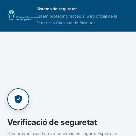
Sistema de seguretat
Estem protegint l'accés al web oficial de la
Federació Catalana de Bàsquet.
Verificació de seguretat
Comprovant que la teva connexió és segura. Espera un