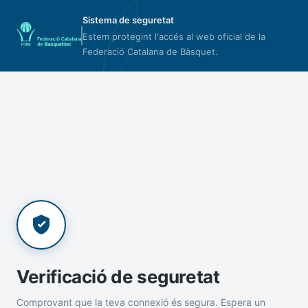
Sistema de seguretat
Estem protegint l'accés al web oficial de la
Federació Catalana de Bàsquet.
Verificació de seguretat
Comprovant que la teva connexió és segura. Espera un