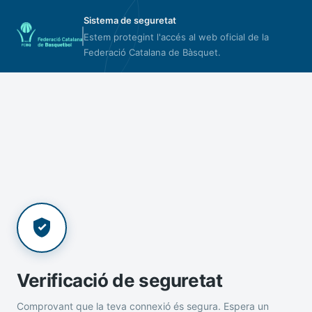
Sistema de seguretat
Estem protegint l'accés al web oficial de la
Federació Catalana de Bàsquet.
Verificació de seguretat
Comprovant que la teva connexió és segura. Espera un