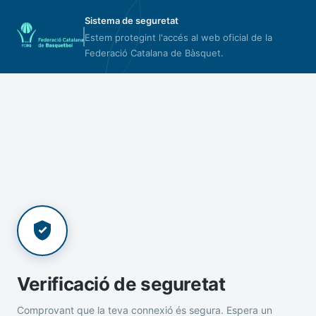
Sistema de seguretat
Estem protegint l'accés al web oficial de la
Federació Catalana de Bàsquet.
Verificació de seguretat
Comprovant que la teva connexió és segura. Espera un