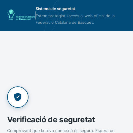
Sistema de seguretat
Estem protegint l'accés al web oficial de la
Federació Catalana de Bàsquet.
Verificació de seguretat
Comprovant que la teva connexió és segura. Espera un