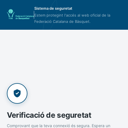
Sistema de seguretat
Estem protegint l'accés al web oficial de la
Federació Catalana de Bàsquet.
Verificació de seguretat
Comprovant que la teva connexió és segura. Espera un