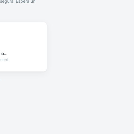
segura. Espera un
ó...
oment
a