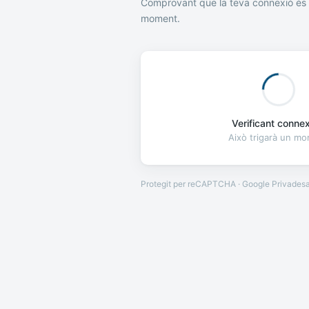
Comprovant que la teva connexió és 
moment.
Verificant connexi
Això trigarà un m
Protegit per reCAPTCHA · Google
Privades