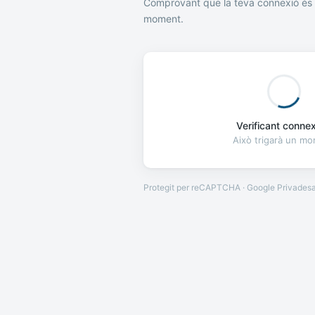
Comprovant que la teva connexió és 
moment.
Verificant connexi
Això trigarà un m
Protegit per reCAPTCHA · Google
Privades