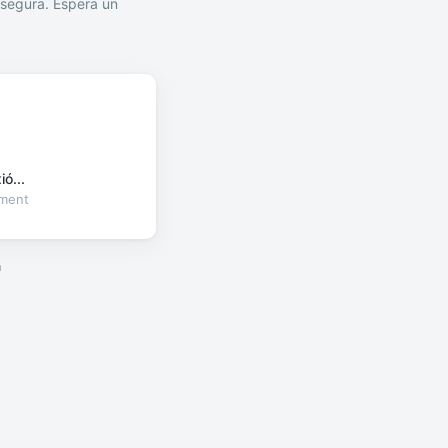
segura. Espera un
ó...
oment
a