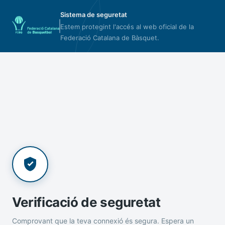
Sistema de seguretat
Estem protegint l'accés al web oficial de la
Federació Catalana de Bàsquet.
Verificació de seguretat
Comprovant que la teva connexió és segura. Espera un