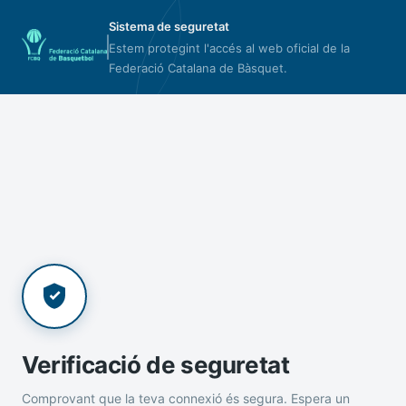
Sistema de seguretat
Estem protegint l'accés al web oficial de la
Federació Catalana de Bàsquet.
Verificació de seguretat
Comprovant que la teva connexió és segura. Espera un