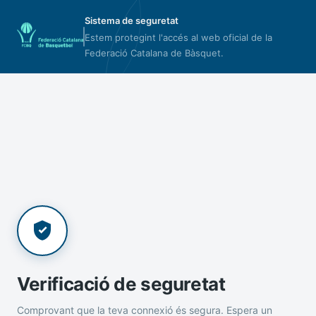
Sistema de seguretat
Estem protegint l'accés al web oficial de la
Federació Catalana de Bàsquet.
Verificació de seguretat
Comprovant que la teva connexió és segura. Espera un