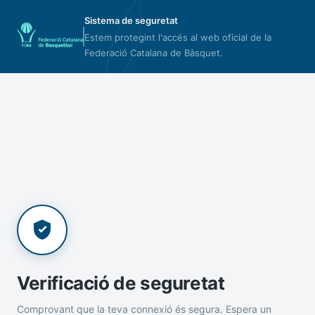
Sistema de seguretat
Estem protegint l'accés al web oficial de la
Federació Catalana de Bàsquet.
Verificació de seguretat
Comprovant que la teva connexió és segura. Espera un