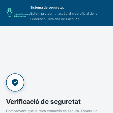
Sistema de seguretat
Estem protegint l'accés al web oficial de la
Federació Catalana de Bàsquet.
Verificació de seguretat
Comprovant que la teva connexió és segura. Espera un