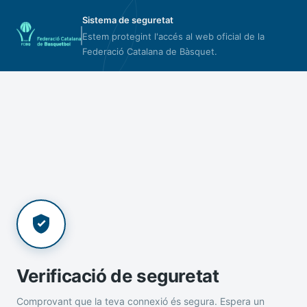
Sistema de seguretat
Estem protegint l'accés al web oficial de la
Federació Catalana de Bàsquet.
Verificació de seguretat
Comprovant que la teva connexió és segura. Espera un