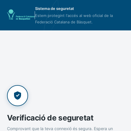
Sistema de seguretat
Estem protegint l'accés al web oficial de la
Federació Catalana de Bàsquet.
Verificació de seguretat
Comprovant que la teva connexió és segura. Espera un