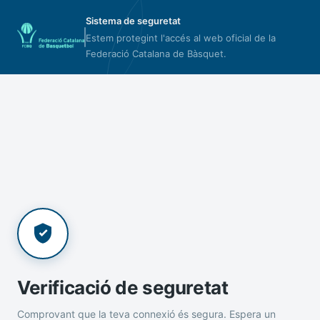
Sistema de seguretat
Estem protegint l'accés al web oficial de la
Federació Catalana de Bàsquet.
Verificació de seguretat
Comprovant que la teva connexió és segura. Espera un