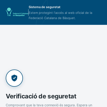
Sistema de seguretat
Estem protegint l'accés al web oficial de la
Federació Catalana de Bàsquet.
Verificació de seguretat
Comprovant que la teva connexió és segura. Espera un