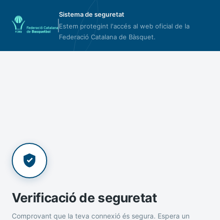
Sistema de seguretat
Estem protegint l'accés al web oficial de la
Federació Catalana de Bàsquet.
Verificació de seguretat
Comprovant que la teva connexió és segura. Espera un