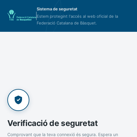
Sistema de seguretat
Estem protegint l'accés al web oficial de la
Federació Catalana de Bàsquet.
Verificació de seguretat
Comprovant que la teva connexió és segura. Espera un