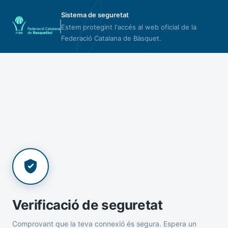
Sistema de seguretat
Estem protegint l'accés al web oficial de la
Federació Catalana de Bàsquet.
Verificació de seguretat
Comprovant que la teva connexió és segura. Espera un