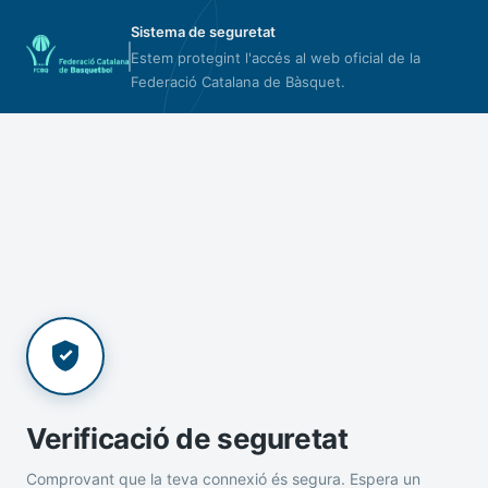
Sistema de seguretat
Estem protegint l'accés al web oficial de la
Federació Catalana de Bàsquet.
Verificació de seguretat
Comprovant que la teva connexió és segura. Espera un