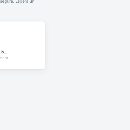
segura. Espera un
ó...
oment
a