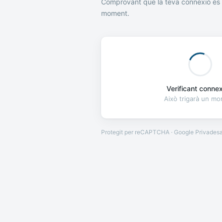
Comprovant que la teva connexió és 
moment.
Verificant connexi
Això trigarà un m
Protegit per reCAPTCHA · Google
Privades