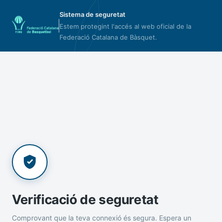
Sistema de seguretat
Estem protegint l'accés al web oficial de la
Federació Catalana de Bàsquet.
Verificació de seguretat
Comprovant que la teva connexió és segura. Espera un