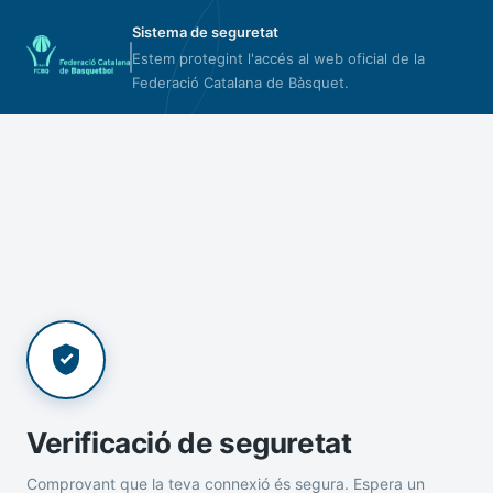
Sistema de seguretat
Estem protegint l'accés al web oficial de la
Federació Catalana de Bàsquet.
Verificació de seguretat
Comprovant que la teva connexió és segura. Espera un