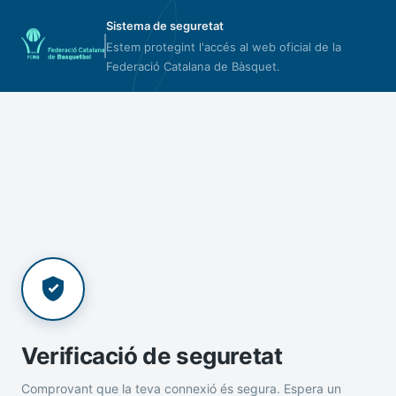
Sistema de seguretat
Estem protegint l'accés al web oficial de la
Federació Catalana de Bàsquet.
Verificació de seguretat
Comprovant que la teva connexió és segura. Espera un