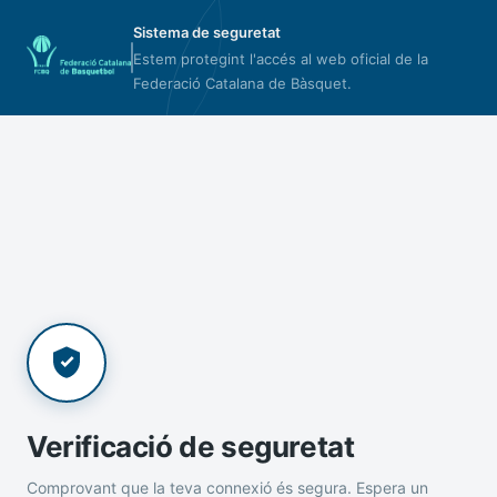
Sistema de seguretat
Estem protegint l'accés al web oficial de la
Federació Catalana de Bàsquet.
Verificació de seguretat
Comprovant que la teva connexió és segura. Espera un