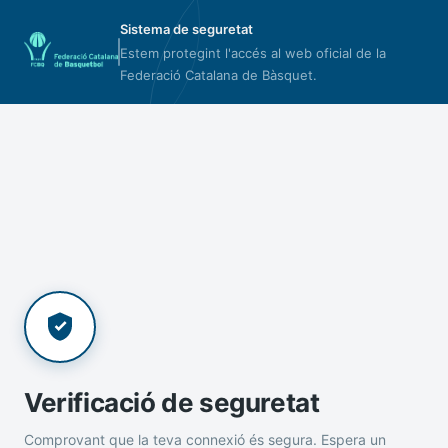
Sistema de seguretat
Estem protegint l'accés al web oficial de la
Federació Catalana de Bàsquet.
Verificació de seguretat
Comprovant que la teva connexió és segura. Espera un