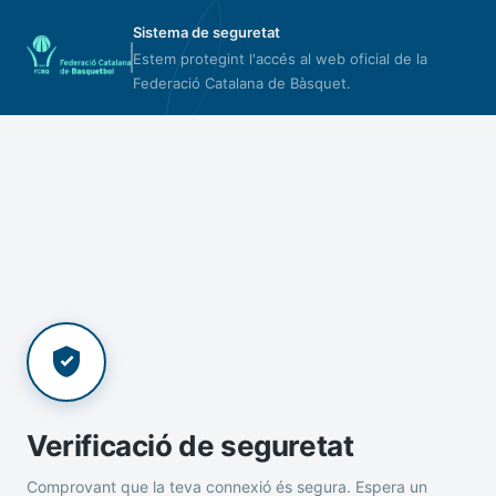
Sistema de seguretat
Estem protegint l'accés al web oficial de la
Federació Catalana de Bàsquet.
Verificació de seguretat
Comprovant que la teva connexió és segura. Espera un