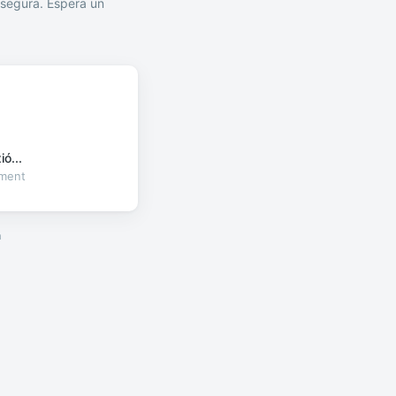
segura. Espera un
ó...
oment
a