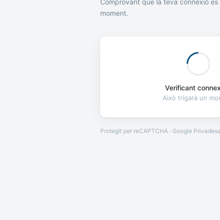
Comprovant que la teva connexió és 
moment.
Verificant connexi
Això trigarà un m
Protegit per reCAPTCHA · Google
Privades