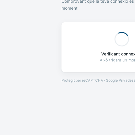
Comprovant que la teva connexió és 
moment.
Verificant connexi
Això trigarà un m
Protegit per reCAPTCHA · Google
Privades