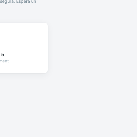
segura. Espera un
ó...
oment
a