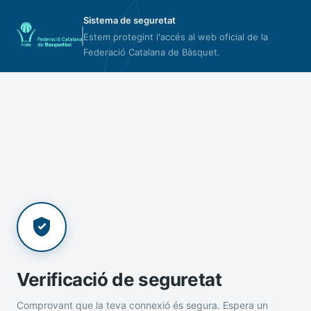
Sistema de seguretat
Estem protegint l'accés al web oficial de la
Federació Catalana de Bàsquet.
Verificació de seguretat
Comprovant que la teva connexió és segura. Espera un