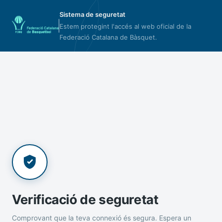
Sistema de seguretat
Estem protegint l'accés al web oficial de la
Federació Catalana de Bàsquet.
Verificació de seguretat
Comprovant que la teva connexió és segura. Espera un