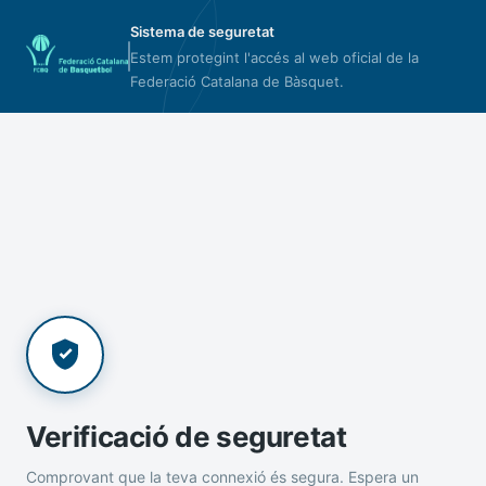
Sistema de seguretat
Estem protegint l'accés al web oficial de la
Federació Catalana de Bàsquet.
Verificació de seguretat
Comprovant que la teva connexió és segura. Espera un