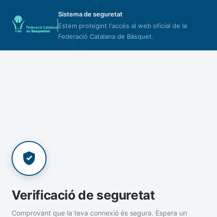
Sistema de seguretat
Estem protegint l'accés al web oficial de la
Federació Catalana de Bàsquet.
Verificació de seguretat
Comprovant que la teva connexió és segura. Espera un