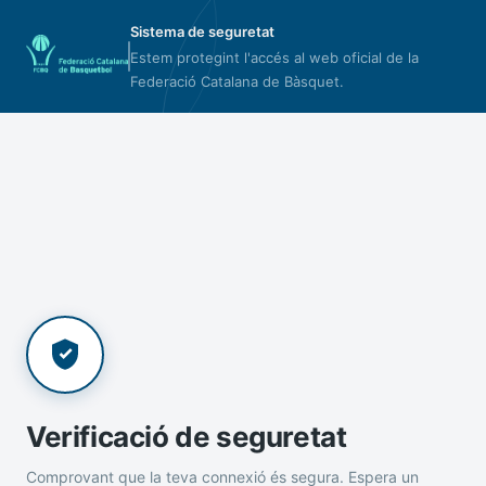
Sistema de seguretat
Estem protegint l'accés al web oficial de la
Federació Catalana de Bàsquet.
Verificació de seguretat
Comprovant que la teva connexió és segura. Espera un