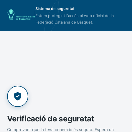
Sistema de seguretat
Estem protegint l'accés al web oficial de la
Federació Catalana de Bàsquet.
Verificació de seguretat
Comprovant que la teva connexió és segura. Espera un