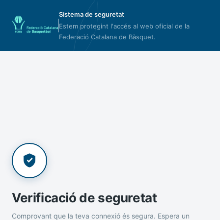
Sistema de seguretat
Estem protegint l'accés al web oficial de la
Federació Catalana de Bàsquet.
Verificació de seguretat
Comprovant que la teva connexió és segura. Espera un