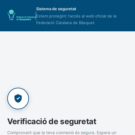
Sistema de seguretat
Estem protegint l'accés al web oficial de la
Federació Catalana de Bàsquet.
Verificació de seguretat
Comprovant que la teva connexió és segura. Espera un