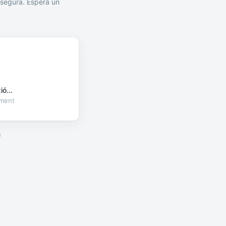
segura. Espera un
ó...
oment
a