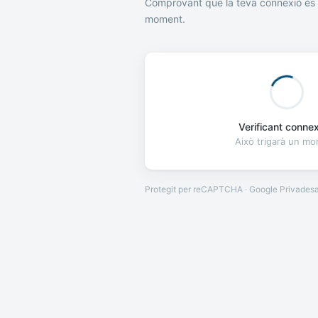
Comprovant que la teva connexió és 
moment.
Verificant connexi
Això trigarà un m
Protegit per reCAPTCHA · Google
Privades